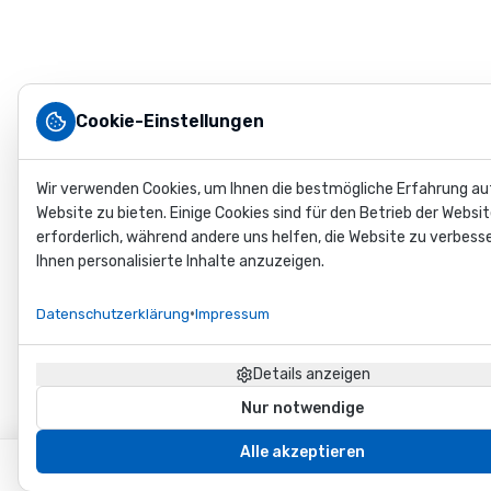
Produkte
Standard
Cases
Individuelle
Cases
Cookie-Einstellungen
Industrie
Cases
Zubehör
Wir verwenden Cookies, um Ihnen die bestmögliche Erfahrung au
Anwendungsbereiche
Website zu bieten. Einige Cookies sind für den Betrieb der Websi
erforderlich, während andere uns helfen, die Website zu verbess
Gehäusebau
Ihnen personalisierte Inhalte anzuzeigen.
Unternehmen
Kontakt
•
Datenschutzerklärung
Impressum
News
FAQ
Unsere
Details anzeigen
Produkte
Nur notwendige
–
Flightcases
Alle akzeptieren
für
Home
Unternehmen
Shop
Konto
Kontakt