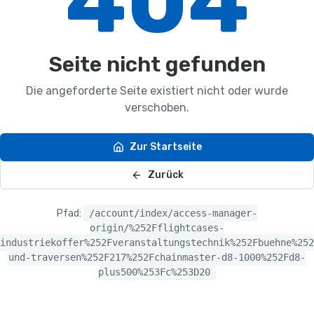
404
Schutzlösungen
seit
1981.
Seite nicht gefunden
Wir
fertigen
Die angeforderte Seite existiert nicht oder wurde
hochwertige
verschoben.
Transportkoffer
für
Zur Startseite
Event,
Touring,
Zurück
Industrie
und
Pfad:
/account/index/access-manager-
Medizin
origin/%252Fflightcases-
–
industriekoffer%252Fveranstaltungstechnik%252Fbuehne%252
individuell
und-traversen%252F217%252Fchainmaster-d8-1000%252Fd8-
nach
plus500%253Fc%253D20
Ihren
Anforderungen.