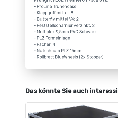
Prolights ECL Fresnel CT+S, 2 Stk.
jeden
- ProLine Truhencase
Einsatz
- Klappgriff mittel: 8
Bei
- Butterfly mittel V4: 2
Gäng
- Feststellscharnier verzinkt: 2
Case
- Multiplex 9,5mm PVC Schwarz
finden
- PLZ Formeinlage
Sie
- Fächer: 4
ein
- Nutschaum PLZ 15mm
umfassendes
- Rollbrett BlueWheels (2x Stopper)
Sortiment
an
hochwertigen
Transportlösungen
für
Das könnte Sie auch interess
unterschiedlichste
Anforderungen.
Ob
Standard-
Flightcase