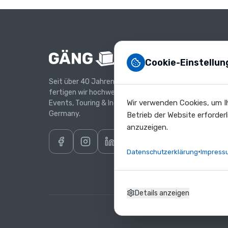
verschiedenen
Größen
für
den
professionellen
Produ
Cookie-Einstellun
Einsatz.
Unsere
Standa
Seit über 40 Jahren entwickeln und
Standard
Custom
fertigen wir hochwertige Cases für
Cases
Wir verwenden Cookies, um Ih
Events, Touring & Industrie – Made in
Industri
bieten
Germany.
Betrieb der Website erforder
Zubehö
optimalen
anzuzeigen.
Schutz
für
•
Datenschutzerklärung
Impress
Ihre
Ausrüstung
bei
Details anzeigen
Transport
und
Lagerung.