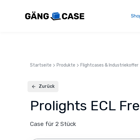
Gäng
Case
Sho
GmbH
–
Individuelle
Flightcases
&
Transportlösungen
Made
Startseite
Produkte
Flightcases & Industriekoffer
in
Germany
Deutscher
Zurück
Hersteller
Prolights ECL Fr
von
professionellen
Flightcases,
Transportcases
Case für 2 Stück
und
maßgeschneiderten