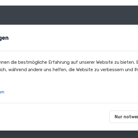
kte
Unternehmen
gen
rd-Cases
Referenzen
-Cases
Kontakt
nen die bestmögliche Erfahrung auf unserer Website zu bieten. E
e & Spezial
Karriere
lich, während andere uns helfen, die Website zu verbessern und Ih
r
um
Nur notwe
©
2026
Gäng-Case GmbH
. Alle Rechte vorbehalten.