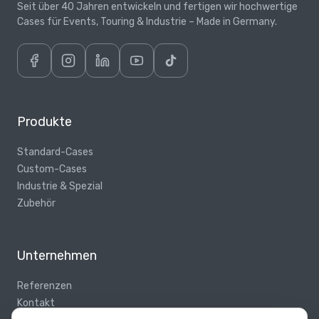
zuverlässig
Seit über 40 Jahren entwickeln und fertigen wir hochwertige
vor
Cases für Events, Touring & Industrie – Made in Germany.
Stößen,
Feuchtigkeit
und
anderen
Umwelteinflüssen.
Produkte
Zubehör
Rollen,
Standard-Cases
Schaumstoffeinlagen,
Custom-Cases
Schlösser
Industrie & Spezial
und
Zubehör
Beschläge.
Ergänzen
Sie
Unternehmen
Ihre
Cases
Referenzen
mit
Kontakt
hochwertigem