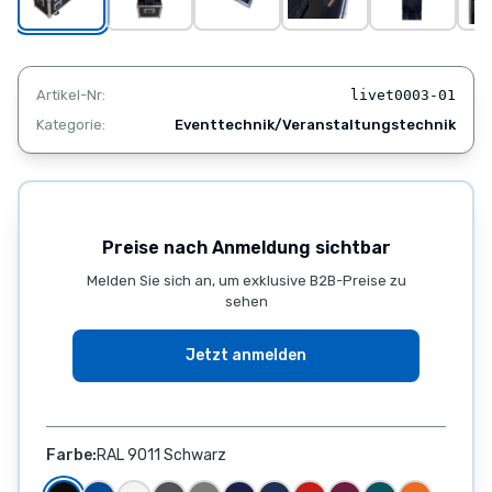
Produkte
Standard
Cases
Individuelle
Artikel-Nr:
livet0003-01
Cases
Kategorie:
Eventtechnik/Veranstaltungstechnik
Industrie
Cases
Zubehör
Anwendungsbereiche
Gehäusebau
Preise nach Anmeldung sichtbar
Unternehmen
Melden Sie sich an, um exklusive B2B-Preise zu
Kontakt
sehen
News
FAQ
Jetzt anmelden
Unsere
Produkte
–
Flightcases
Farbe:
RAL
9011
Schwarz
für