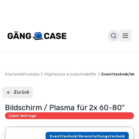
Gäng
Case
GmbH
–
Individuelle
Flightcases
&
Transportlösungen
Made
in
Startseite
Produkte
Flightcases & Industriekoffer
Eventtechnik/Vera
Germany
Deutscher
Hersteller
Zurück
von
Bildschirm / Plasma für 2x 60-80"
professionellen
Flightcases,
Auf Anfrage
Transportcases
und
Eventtechnik/Veranstaltungstechnik
maßgeschneiderten