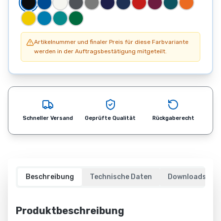
jeden
Einsatz
Bei
Gäng
Artikelnummer und finaler Preis für diese Farbvariante
Case
werden in der Auftragsbestätigung mitgeteilt.
finden
Sie
ein
umfassendes
Sortiment
Schneller Versand
Geprüfte Qualität
Rückgaberecht
an
hochwertigen
Transportlösungen
für
unterschiedlichste
Beschreibung
Technische Daten
Downloads
Anforderungen.
Ob
Standard-
Produktbeschreibung
Flightcase