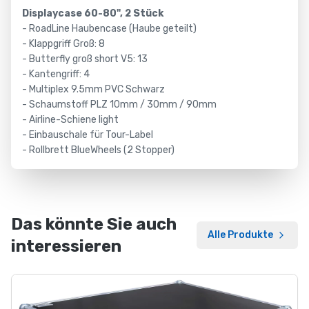
oder
Displaycase 60-80", 2 Stück
maßgefertigte
- RoadLine Haubencase (Haube geteilt)
- Klappgriff Groß: 8
Speziallösung
- Butterfly groß short V5: 13
–
- Kantengriff: 4
wir
- Multiplex 9.5mm PVC Schwarz
fertigen
- Schaumstoff PLZ 10mm / 30mm / 90mm
jedes
- Airline-Schiene light
Case
- Einbauschale für Tour-Label
mit
- Rollbrett BlueWheels (2 Stopper)
höchster
Präzision
in
Deutschland.
Das könnte Sie auch
Standard
Alle Produkte
interessieren
Cases
Bewährte
Flightcases
in