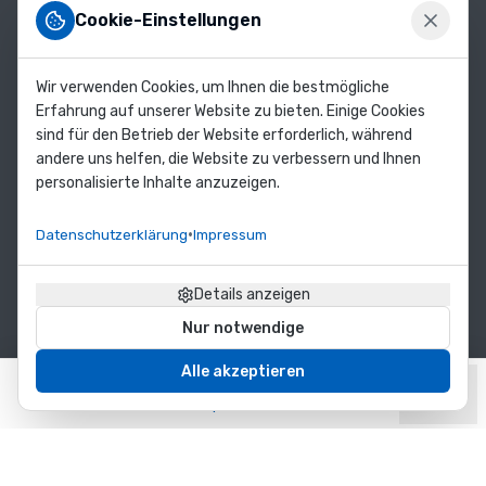
Karriere
Zubehör
Cookie-Einstellungen
für
noch
Rechtliches
Wir verwenden Cookies, um Ihnen die bestmögliche
mehr
Erfahrung auf unserer Website zu bieten. Einige Cookies
Funktionalität
Impressum
sind für den Betrieb der Website erforderlich, während
und
Datenschutzerklärung
andere uns helfen, die Website zu verbessern und Ihnen
Schutz.
AGB & Kundeninformationen
personalisierte Inhalte anzuzeigen.
Warum
Widerrufsbelehrung
Gäng
Versand & Zahlung
•
Datenschutzerklärung
Impressum
Case?
FAQ
–
Details anzeigen
Ihre
Vorteile
Nur notwendige
Mit
Alle akzeptieren
über
©
2026
Gäng-Case GmbH
. Alle Rechte vorbehalten.
40
Home
Unternehmen
Shop
Konto
Kontakt
Menü
Jahren
Erfahrung
in