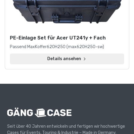
Individuelle
Cases
Maßgefertigte
Transportlösungen
nach
PE-Einlage Set für Acer UT241y + Fach
Ihren
exakten
Passend MaxKoffer620H250 (max620H250-sw)
Spezifikationen.
Details ansehen
Wir
entwickeln
und
fertigen
Cases,
die
perfekt
auf
Ihre
Geräte
Seit über 40 Jahren entwickeln und fertigen wir hochwertige
und
Cases für Events, Touring & Industrie – Made in Germany.