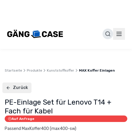
Gäng
Case
GmbH
–
Individuelle
Flightcases
&
Transportlösungen
Made
in
Startseite
Produkte
Kunststoffkoffer
MAX Koffer Einlagen
Germany
Deutscher
Hersteller
Zurück
von
PE-Einlage Set für Lenovo T14 +
professionellen
Flightcases,
Fach für Kabel
Transportcases
Auf Anfrage
und
Passend MaxKoffer400 (max400-sw)
maßgeschneiderten