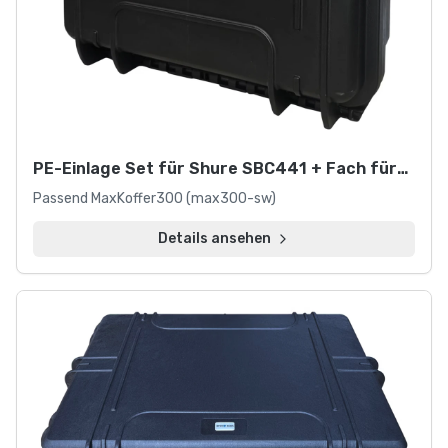
verschiedenen
Größen
für
den
professionellen
Einsatz.
Unsere
PE-Einlage Set für Shure SBC441 + Fach für
Standard
Kabel
Cases
Passend MaxKoffer300 (max300-sw)
bieten
Details ansehen
optimalen
Schutz
für
Ihre
Ausrüstung
bei
Transport
und
Lagerung.