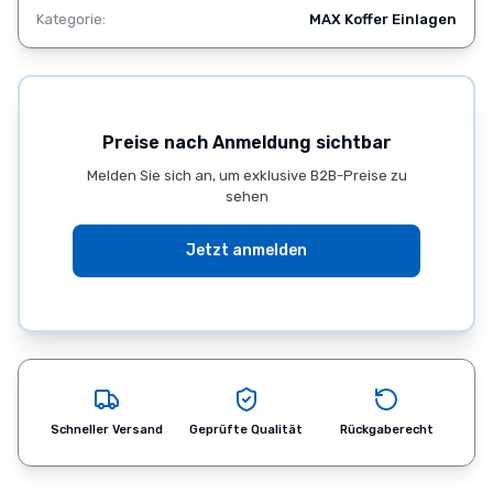
Produkte
Kategorie:
MAX Koffer Einlagen
Standard
Cases
Individuelle
Cases
Industrie
Preise nach Anmeldung sichtbar
Cases
Melden Sie sich an, um exklusive B2B-Preise zu
Zubehör
sehen
Anwendungsbereiche
Gehäusebau
Jetzt anmelden
Unternehmen
Kontakt
News
FAQ
Unsere
Produkte
–
Schneller Versand
Geprüfte Qualität
Rückgaberecht
Flightcases
für