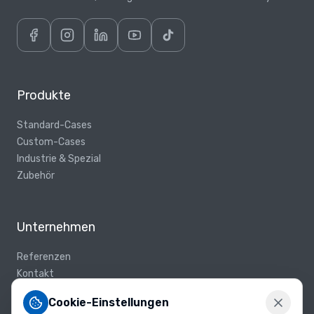
Anforderungen
zugeschnitten
sind.
Industrie
Cases
Produkte
Robuste
Schutzkoffer
Standard-Cases
für
Custom-Cases
Industrie,
Industrie & Spezial
Medizin
Zubehör
und
Messtechnik.
Unsere
Unternehmen
Industrie
Cases
Referenzen
schützen
Kontakt
empfindliche
Karriere
Geräte
Cookie-Einstellungen