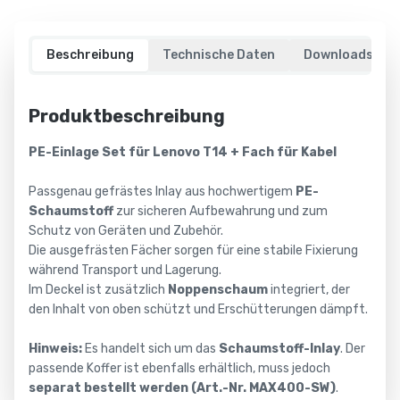
jeden
Einsatz
Bei
Beschreibung
Technische Daten
Downloads
Gäng
Case
Produktbeschreibung
finden
Sie
PE-Einlage Set für Lenovo T14 + Fach für Kabel
ein
umfassendes
Passgenau gefrästes Inlay aus hochwertigem
PE-
Sortiment
Schaumstoff
zur sicheren Aufbewahrung und zum
an
Schutz von Geräten und Zubehör.
hochwertigen
Die ausgefrästen Fächer sorgen für eine stabile Fixierung
Transportlösungen
während Transport und Lagerung.
für
Im Deckel ist zusätzlich
Noppenschaum
integriert, der
unterschiedlichste
den Inhalt von oben schützt und Erschütterungen dämpft.
Anforderungen.
Hinweis:
Es handelt sich um das
Schaumstoff-Inlay
. Der
Ob
passende Koffer ist ebenfalls erhältlich, muss jedoch
Standard-
separat bestellt werden (Art.-Nr. MAX400-SW)
.
Flightcase