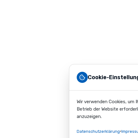
Schutzlösungen
seit
1981.
Wir
fertigen
hochwertige
Transportkoffer
für
Event,
Touring,
Cookie-Einstellun
Industrie
und
Medizin
–
Wir verwenden Cookies, um Ih
individuell
Betrieb der Website erforder
nach
anzuzeigen.
Ihren
•
Anforderungen.
Datenschutzerklärung
Impress